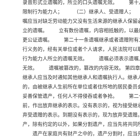
录音形式立遗嘱的，所立的口头遗嘱无效。 第十
限制行为能力人； （二）继承人、受遗赠人；
嘱应当对缺乏劳动能力又没有生活来源的继承人保
立的遗嘱。 立有数份遗嘱，内容相抵触的，以最
更公证遗嘱。 第二十一条遗嘱继承或者遗赠附有
行义务的，经有关单位或者个人请求，人民法院可
行为能力人所立的遗嘱无效。 遗嘱必须表示遗嘱
无效。 遗嘱被篡改的，篡改的内容无效。 第四章
继承人应当及时通知其他继承人和遗嘱执行人。继承
的，由被继承人生前所在单位或者住所地的居民委
妥善保管遗产，任何人不得侵吞或者争抢。 第二
前，作出放弃继承的表示。没有表示的，视为接受
弃受遗赠的表示。到期没有表示的，现为放弃受遗
产，除有约定的以外，如果分割遗产，应当先将共同
遗产在家庭共有财产之中的，遗产分割时，应当先