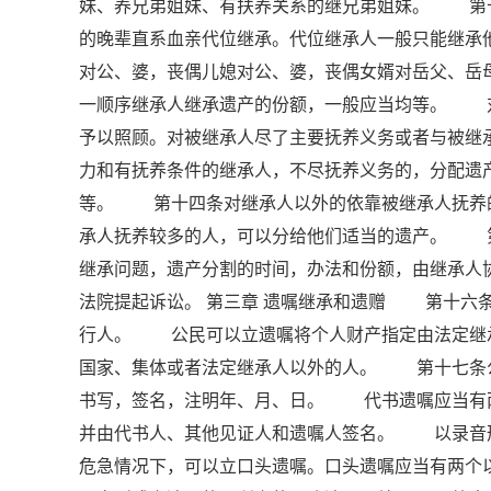
妹、养兄弟姐妹、有扶养关系的继兄弟姐妹。 第
的晚辈直系血亲代位继承。代位继承人一般只能继
对公、婆，丧偶儿媳对公、婆，丧偶女婿对岳父、
一顺序继承人继承遗产的份额，一般应当均等。 
予以照顾。对被继承人尽了主要抚养义务或者与被
力和有抚养条件的继承人，不尽抚养义务的，分配
等。 第十四条对继承人以外的依靠被继承人抚养
承人抚养较多的人，可以分给他们适当的遗产。 
继承问题，遗产分割的时间，办法和份额，由继承人
法院提起诉讼。 第三章 遗嘱继承和遗赠 第十六
行人。 公民可以立遗嘱将个人财产指定由法定继
国家、集体或者法定继承人以外的人。 第十七条
书写，签名，注明年、月、日。 代书遗嘱应当有
并由代书人、其他见证人和遗嘱人签名。 以录音
危急情况下，可以立口头遗嘱。口头遗嘱应当有两个