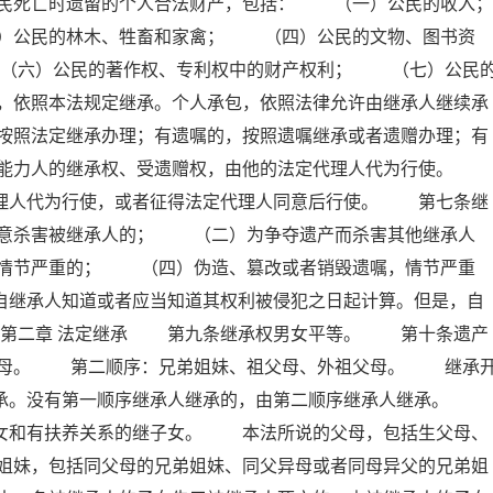
民死亡时遗留的个人合法财产，包括： （一）公民的收入；
公民的林木、牲畜和家禽； （四）公民的文物、图书资
（六）公民的著作权、专利权中的财产权利； （七）公民
，依照本法规定继承。个人承包，依照法律允许由继承人继续承
按照法定继承办理；有遗嘱的，按照遗嘱继承或者遗赠办理；有
为能力人的继承权、受遗赠权，由他的法定代理人代为行使。
代理人代为行使，或者征得法定代理人同意后行使。 第七条继
意杀害被继承人的； （二）为争夺遗产而杀害其他继承人
情节严重的； （四）伪造、篡改或者销毁遗嘱，情节严重
自继承人知道或者应当知道其权利被侵犯之日起计算。但是，自
 第二章 法定继承 第九条继承权男女平等。 第十条遗产
父母。 第二顺序：兄弟姐妹、祖父母、外祖父母。 继承
继承。没有第一顺序继承人继承的，由第二顺序继承人继承。
子女和有扶养关系的继子女。 本法所说的父母，包括生父母、
姐妹，包括同父母的兄弟姐妹、同父异母或者同母异父的兄弟姐