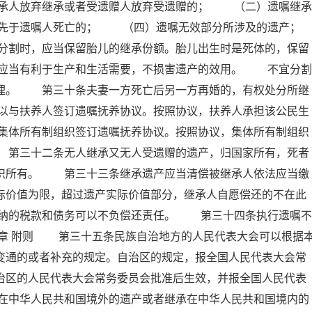
承人放弃继承或者受遗赠人放弃受遗赠的； （二）遗嘱继承
先于遗嘱人死亡的； （四）遗嘱无效部分所涉及的遗产；
时，应当保留胎儿的继承份额。胎儿出生时是死体的，保留
应当有利于生产和生活需要，不损害遗产的效用。 不宜分割
处理。 第三十条夫妻一方死亡后另一方再婚的，有权处分所继
以与扶养人签订遗嘱抚养协议。按照协议，扶养人承担该公民生
集体所有制组织签订遗嘱抚养协议。按照协议，集体所有制组织
 第三十二条无人继承又无人受遗赠的遗产，归国家所有，死者
组织所有。 第三十三条继承遗产应当清偿被继承人依法应当缴
际价值为限，超过遗产实际价值部分，继承人自愿偿还的不在此
纳的税款和债务可以不负偿还责任。 第三十四条执行遗嘱不
五章 附则 第三十五条民族自治地方的人民代表大会可以根据
变通的或者补充的规定。自治区的规定，报全国人民代表大会常
治区的人民代表大会常务委员会批准后生效，并报全国人民代表
在中华人民共和国境外的遗产或者继承在中华人民共和国境内的