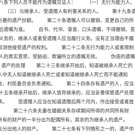
八条下列人员不能作为遗嘱见证人： （一）无行为能力人、
 （三）与继承人、受遗赠人有利害关系的人。 第十九条
留必要的遗产份额。 第二十条遗嘱人可以撤销、变更自己的所
后遗嘱为准。 自书、代书、录音、口头遗嘱，不得撤销、变
义务的，继承人或者受遗赠人应当履行义务。没有正当理由不履
以取消他接受遗产的权利。 第二十二条无行为能力人或者限制
人的真实意思，受胁迫、欺骗所立的遗嘱无效。 伪造的遗嘱
 遗产的处理 第二十三条继承开始后，知道被继承人死亡的
人中无人知道被继承人死亡或者知道被继承人死亡而不能通知
员会、村民委员会负责通知。 第二十四条存有遗产的人，应当
十五条继承开始后，继承人放弃继承的，应当妥善保管遗产处理
继承。 受遗赠人应当在知道遗赠后两个月内，作出接受或者放
赠。 第二十六条夫妻在婚姻关系存续期间所得的共同所有财
所有的财产的一半分出为配偶所有，其余的为继承人的遗产。
分出他人的财产。 第二十七条有下列情形之一的，遗产中