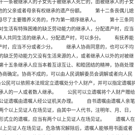
十一条被继承人的子女先于被继承人死亡的，由被继承人的子女
承他的父亲或者母亲有权继承的遗产份额。 第十二条丧偶儿媳
岳母尽了主要赡养义务的，作为第一顺序继承人。 第十三条同
对生活有特殊困难的缺乏劳动能力的继承人，分配遗产时，应当
继承人共同生活的继承人，分配遗产时，可以多分。 有抚养能
遗产时，应当不分或者少分。 继承人协商同意的，也可以不均
的缺乏劳动能力又没有生活来源的人，或者继承人以外的对被继
第十五条继承人应当本着互谅互让、和睦团结的精神，协商处理
协商确定。协商不成的，可以由人民调解委员会调解或者向人民
条公民可以依照本法规定立遗嘱处分个人财产，并可以指定遗嘱
承人的一人或者数人继承。 公民可以立遗嘱将个人财产赠给
公证遗嘱由遗嘱人经公证机关办理。 自书遗嘱由遗嘱人亲笔
两个以上见证人在场见证，由其中一人代书，注明年、月、日，
形式立的遗嘱，应当有两个以上见证人在场见证。 遗嘱人在
以上见证人在场见证。危急情况解除后，遗嘱人能够用书面或者