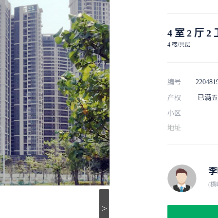
4 室 2 厅 2
4 楼/共层
编号
220481
产权
已满五
小区
地址
李
(
>