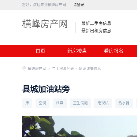
您好，欢迎来到横峰房产网！
请登录
横峰房产网
最新二手房信息
最新出租房信息
首页
新房楼盘
看房报名
横峰房产网
>
二手房源列表 >
房源详细信息
县城加油站旁
床
空调
灶具
卫生设施
电视机
热水器