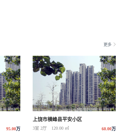
更多
上饶市横峰县平安小区
3室 2厅
120.00 ㎡
95.00
万
60.00
万